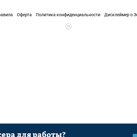
равила
Оферта
Политика конфиденциальности
Дисклеймер о 
ера для работы?