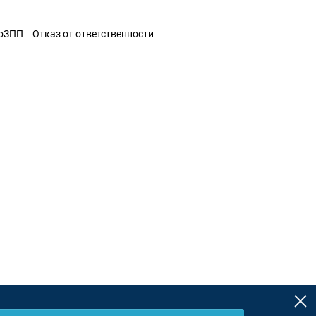
ЗоЗПП
Отказ от ответственности