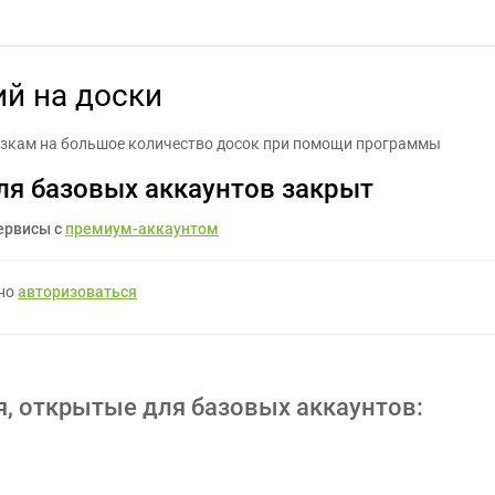
змещение объявлений на доски - Задание для фрилансеров #463
й на доски
озкам на большое количество досок при помощи программы
ля базовых аккаунтов закрыт
ервисы с
премиум-аккаунтом
жно
авторизоваться
я, открытые для базовых аккаунтов: