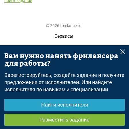
поиск заданий
© 2026 freelance.ru
Сервисы
Помощь
Вам нужно нанять фрилансера
Поиск
для работы?
Правила
Зарегистрируйтесь, создайте задание и получите
Оферта
предложения от исполнителей. Или найдите
исполнителя по навыкам и специализации
Политика конфиденциальности
Дисклеймер о ЗоЗПП
Найти исполнителя
Отказ от ответственности
Разместить задание