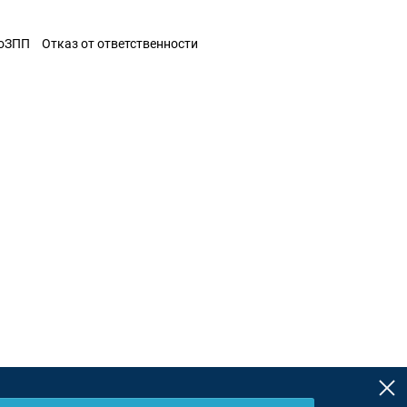
ЗоЗПП
Отказ от ответственности