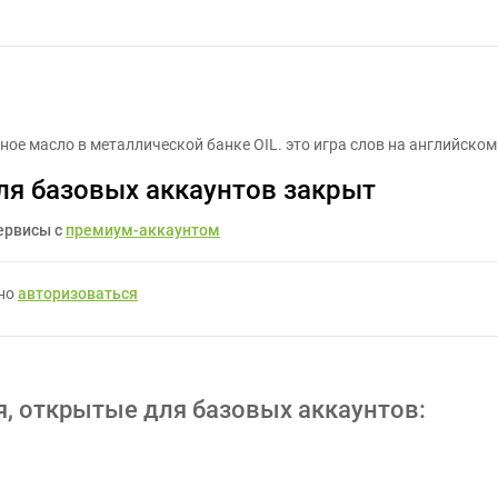
OIL - Задание для фрилансеров #423107
 масло в металлической банке OIL. это игра слов на английском oi
ля базовых аккаунтов закрыт
ервисы с
премиум-аккаунтом
жно
авторизоваться
я, открытые для базовых аккаунтов: