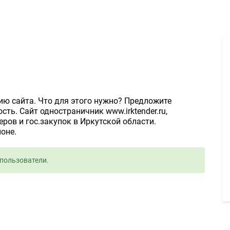
EO оптимизация + тексты 1руб. - Задание для фрилансеров #3953
ю сайта. Что для этого нужно? Предложите
ть. Сайт одностраничник www.irktender.ru,
ров и гос.закупок в Иркутской области.
оне.
пользователи.