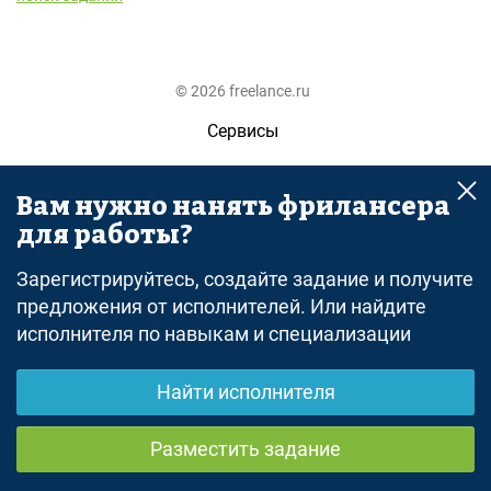
© 2026 freelance.ru
Сервисы
Помощь
Вам нужно нанять фрилансера
Поиск
для работы?
Правила
Зарегистрируйтесь, создайте задание и получите
Оферта
предложения от исполнителей. Или найдите
исполнителя по навыкам и специализации
Политика конфиденциальности
Дисклеймер о ЗоЗПП
Найти исполнителя
Отказ от ответственности
Разместить задание