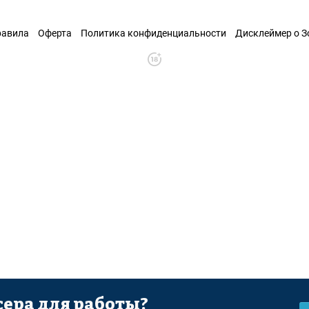
равила
Оферта
Политика конфиденциальности
Дисклеймер о 
ера для работы?