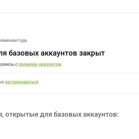
шапка на сайт - Задание для фрилансеров #344935
ременам года
ля базовых аккаунтов закрыт
ервисы с
премиум-аккаунтом
жно
авторизоваться
я, открытые для базовых аккаунтов: