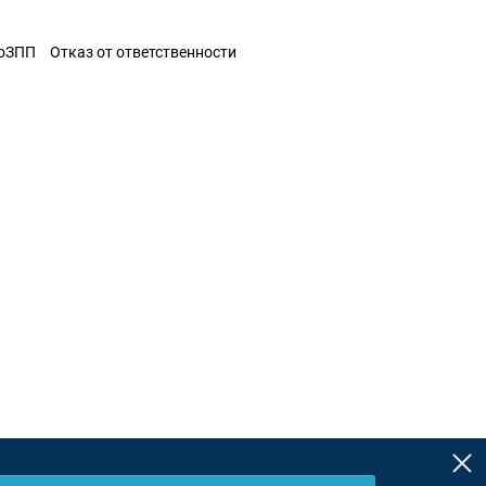
ЗоЗПП
Отказ от ответственности