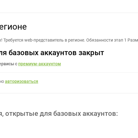
Web-представитель в регионе - Задание для фрилансеров #33223
егионе
х! Требуется web-представитель в регионе. Обязанности этап 1 Ра
ля базовых аккаунтов закрыт
ервисы с
премиум-аккаунтом
жно
авторизоваться
я, открытые для базовых аккаунтов: