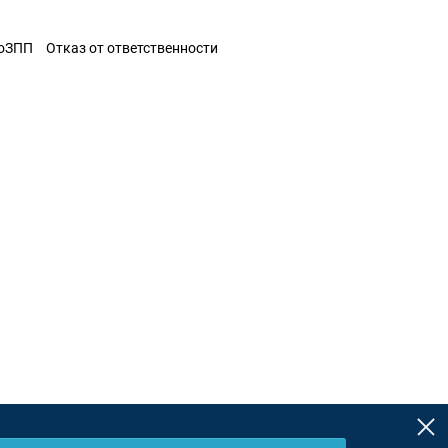
ЗоЗПП
Отказ от ответственности