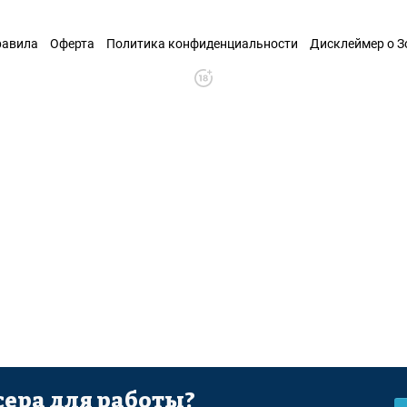
равила
Оферта
Политика конфиденциальности
Дисклеймер о 
ера для работы?