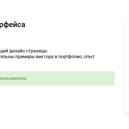
вка векторного интерфейса 5000руб. - Задание для фрилансеров 
ерфейса
бщий дизайн страницы.
тельны примеры вектора в портфолио, опыт
пользователи.