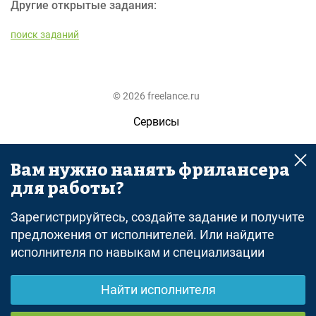
Другие открытые задания:
поиск заданий
© 2026 freelance.ru
Сервисы
Помощь
Вам нужно нанять фрилансера
Поиск
для работы?
Правила
Зарегистрируйтесь, создайте задание и получите
Оферта
предложения от исполнителей. Или найдите
исполнителя по навыкам и специализации
Политика конфиденциальности
Дисклеймер о ЗоЗПП
Найти исполнителя
Отказ от ответственности