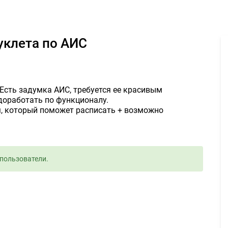
ие и написание буклета по АИС 3000руб. - Задание для фрилансер
уклета по АИС
 Есть задумка АИС, требуется ее красивым
оработать по функционалу.
м, который поможет расписать + возможно
пользователи.