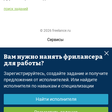
поиск заданий
© 2026 freelance.ru
Сервисы
Помощь
Вам нужно нанять фрилансера
Поиск
для работы?
Правила
Зарегистрируйтесь, создайте задание и получите
Оферта
предложения от исполнителей. Или найдите
исполнителя по навыкам и специализации
Политика конфиденциальности
Дисклеймер о ЗоЗПП
Найти исполнителя
Отказ от ответственности