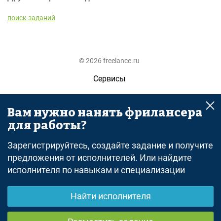
поиск заданий
© 2026 freelance.ru
Сервисы
Помощь
Вам нужно нанять фрилансера
Поиск
для работы?
Правила
Зарегистрируйтесь, создайте задание и получите
Оферта
предложения от исполнителей. Или найдите
исполнителя по навыкам и специализации
Политика конфиденциальности
Дисклеймер о ЗоЗПП
Найти исполнителя
Отказ от ответственности