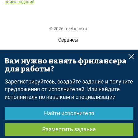
поиск заданий
© 2026 freelance.ru
Сервисы
Помощь
Вам нужно нанять фрилансера
Поиск
для работы?
Правила
Зарегистрируйтесь, создайте задание и получите
Оферта
предложения от исполнителей. Или найдите
исполнителя по навыкам и специализации
Политика конфиденциальности
Дисклеймер о ЗоЗПП
Найти исполнителя
Отказ от ответственности
Разместить задание