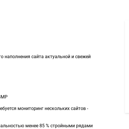
райтер на постоянку 100500руб. - Задание для фрилансеров #139
го наполнения сайта актуальной и свежей
 ВМР
ребуется мониторинг нескольких сайтов -
икальностью менее 85 % стройными рядами