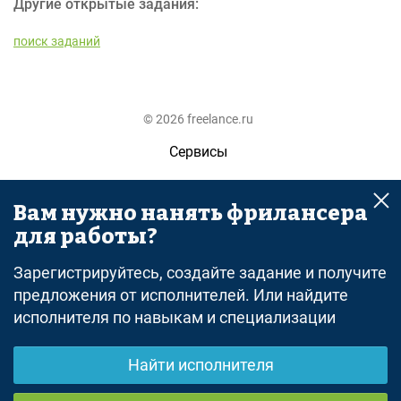
Другие открытые задания:
поиск заданий
© 2026 freelance.ru
Сервисы
Помощь
Вам нужно нанять фрилансера
Поиск
для работы?
Правила
Зарегистрируйтесь, создайте задание и получите
Оферта
предложения от исполнителей. Или найдите
исполнителя по навыкам и специализации
Политика конфиденциальности
Дисклеймер о ЗоЗПП
Найти исполнителя
Отказ от ответственности