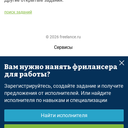
Другие открытые задания:
поиск заданий
© 2026 freelance.ru
Сервисы
Помощь
Вам нужно нанять фрилансера
Поиск
для работы?
Правила
Зарегистрируйтесь, создайте задание и получите
Оферта
предложения от исполнителей. Или найдите
исполнителя по навыкам и специализации
Политика конфиденциальности
Дисклеймер о ЗоЗПП
Найти исполнителя
Отказ от ответственности