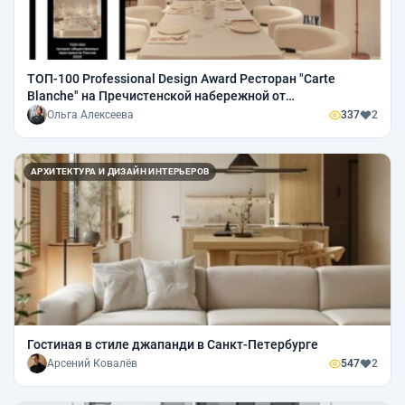
ТОП-100 Professional Design Award Ресторан "Carte
Blanche" на Пречистенской набережной от
международного бренда «Double B Coffee & Tea» /130м2
Ольга Алексеева
337
2
АРХИТЕКТУРА И ДИЗАЙН ИНТЕРЬЕРОВ
Гостиная в стиле джапанди в Санкт-Петербурге
Арсений Ковалёв
547
2