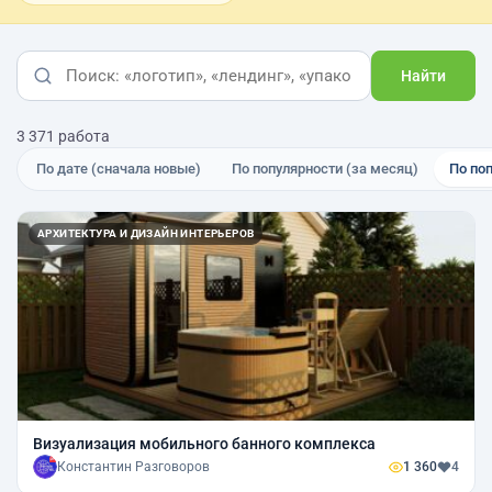
Найти
3 371 работа
По дате (сначала новые)
По популярности (за месяц)
По по
АРХИТЕКТУРА И ДИЗАЙН ИНТЕРЬЕРОВ
Визуализация мобильного банного комплекса
Константин Разговоров
1 360
4