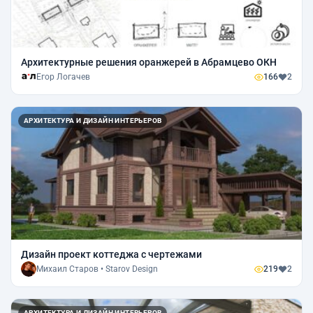
Архитектурные решения оранжерей в Абрамцево ОКН
Егор Логачев
166
2
АРХИТЕКТУРА И ДИЗАЙН ИНТЕРЬЕРОВ
Дизайн проект коттеджа с чертежами
Михаил Старов • Starov Design
219
2
АРХИТЕКТУРА И ДИЗАЙН ИНТЕРЬЕРОВ