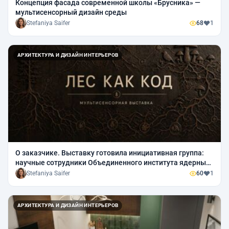
Концепция фасада современной школы «Брусника» —
мультисенсорный дизайн среды
Stefaniya Saifer
68
1
АРХИТЕКТУРА И ДИЗАЙН ИНТЕРЬЕРОВ
О заказчике. Выставку готовила инициативная группа:
научные сотрудники Объединенного института ядерных
исследований совместно с Универсальной библиотекой
Stefaniya Saifer
60
1
им. Д. И. Бло
АРХИТЕКТУРА И ДИЗАЙН ИНТЕРЬЕРОВ