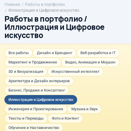
Главная
Работы в портфолио
Иллюстрация и Цифровое искусство
Работы в портфолио /
Иллюстрация и Цифровое
искусство
Все работы
Дизайн и Брендинг
Веб-разработка и IT
Маркетинг и Продвижение
Видео, Анимация и Моушен
3D и Визуализация
Искусственный интеллект
Архитектура и Дизайн интерьеров
Бизнес, Продажи и Консалтинг
Иллюстрация и Цифровое искусство
Инженерия и Проектирование
Музыка и Звук
Тексты и Переводы
Фото и Контент
Обучение и Наставничество