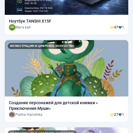
Ноутбук TANSHI X15F
Мага kall
47
1
ИЛЛЮСТРАЦИЯ И ЦИФРОВОЕ ИСКУССТВО
Создание персонажей для детской книжки «
Приключения Муши»
Palina Haroshka
27
1