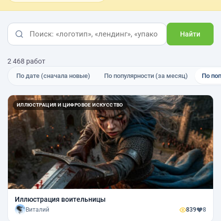
Найти
2 468 работ
По дате (сначала новые)
По популярности (за месяц)
По по
ИЛЛЮСТРАЦИЯ И ЦИФРОВОЕ ИСКУССТВО
Иллюстрация воительницы
Виталий
839
8