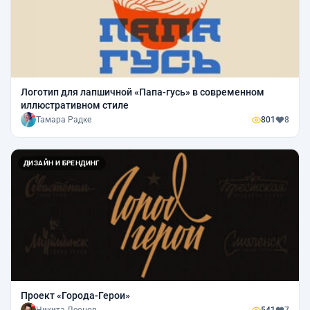
Логотип для лапшичной «Папа-гусь» в современном
иллюстративном стиле
Тамара Радке
801
8
ДИЗАЙН И БРЕНДИНГ
Проект «Города-Герои»
Никита Леонов
541
7