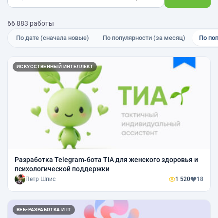
66 883 работы
По дате (сначала новые)
По популярности (за месяц)
По по
ИСКУССТВЕННЫЙ ИНТЕЛЛЕКТ
Разработка Telegram‑бота TIA для женского здоровья и
психологической поддержки
Петр Шпис
1 520
18
ВЕБ-РАЗРАБОТКА И IT