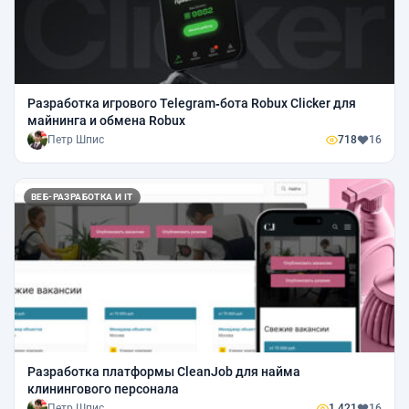
Разработка игрового Telegram‑бота Robux Clicker для
майнинга и обмена Robux
Петр Шпис
718
16
ВЕБ-РАЗРАБОТКА И IT
Разработка платформы CleanJob для найма
клинингового персонала
Петр Шпис
1 421
16