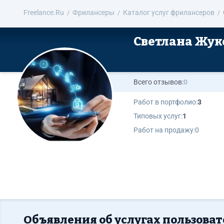
Freelance.Ru
Фрилансеры
Каталог услуг фрилансеров
Светлана Жук
Всего отзывов:
0
Работ в портфолио:
3
Типовых услуг:
1
Работ на продажу:
0
Объявления об услугах пользова