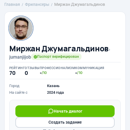
Главная
Фрилансеры
Миржан Джумагальдинов
Миржан Джумагальдинов
›
jumanjijob
Паспорт верифицирован
РЕЙТИНГ
ОТЗЫВЫ
ПРОФЕССИОНАЛИЗМ
КОММУНИКАЦИЯ
70
0
-
-
/10
/10
Город
Казань
На сайте с
2024 года
Начать диалог
Создать задание