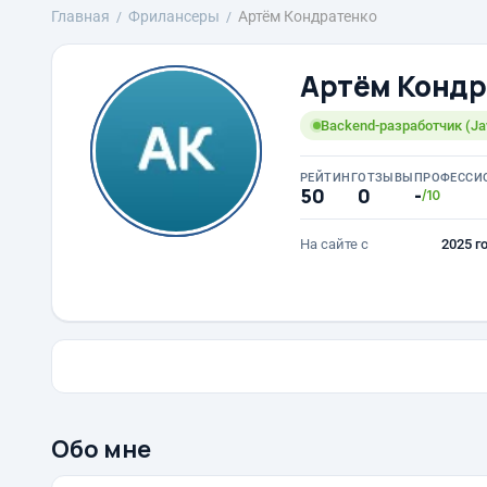
Главная
Фрилансеры
Артём Кондратенко
Артём Кондр
Backend-разработчик (Java
РЕЙТИНГ
ОТЗЫВЫ
ПРОФЕССИ
50
0
-
/10
На сайте с
2025 г
Обо мне