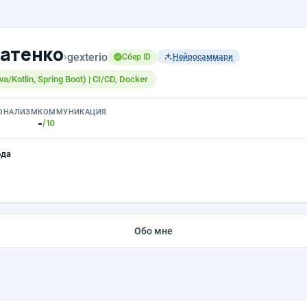
атенко
›
gexterio
Сбер ID
Нейросаммари
/Kotlin, Spring Boot) | CI/CD, Docker
ОНАЛИЗМ
КОММУНИКАЦИЯ
-
/10
ода
Обо мне