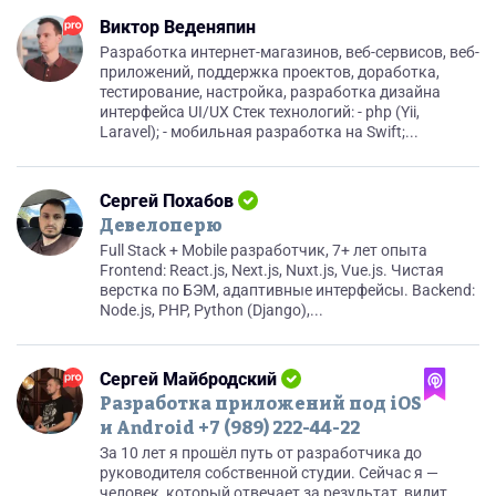
Виктор Веденяпин
Разработка интернет-магазинов, веб-сервисов, веб-
приложений, поддержка проектов, доработка,
тестирование, настройка, разработка дизайна
интерфейса UI/UX Стек технологий: - php (Yii,
Laravel); - мобильная разработка на Swift;...
Сергей Похабов
Девелоперю
Full Stack + Mobile разработчик, 7+ лет опыта
Frontend: React.js, Next.js, Nuxt.js, Vue.js. Чистая
верстка по БЭМ, адаптивные интерфейсы. Backend:
Node.js, PHP, Python (Django),...
Сергей Майбродский
Разработка приложений под iOS
и Android +7 (989) 222-44-22
За 10 лет я прошёл путь от разработчика до
руководителя собственной студии. Сейчас я —
человек, который отвечает за результат, видит