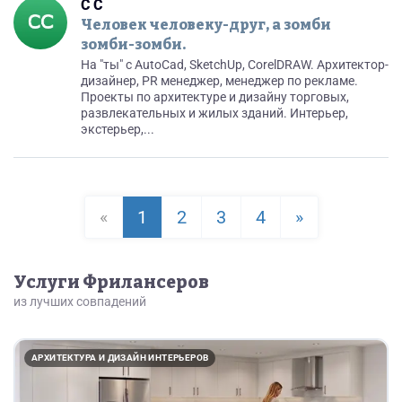
С С
Человек человеку-друг, а зомби
зомби-зомби.
На "ты" с AutoCad, SketchUp, CorelDRAW. Архитектор-
дизайнер, PR менеджер, менеджер по рекламе.
Проекты по архитектуре и дизайну торговых,
развлекательных и жилых зданий. Интерьер,
экстерьер,...
«
1
2
3
4
»
Услуги Фрилансеров
из лучших совпадений
АРХИТЕКТУРА И ДИЗАЙН ИНТЕРЬЕРОВ