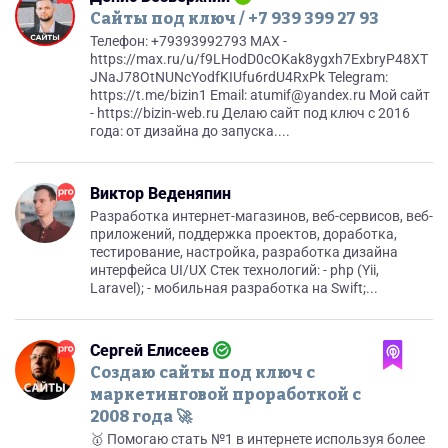
Сайты под ключ / +7 939 399 27 93
Телефон: +79393992793 MAX -
https://max.ru/u/f9LHodD0cOKak8ygxh7ExbryP48XT
JNaJ78OtNUNcYodfKIUfu6rdU4RxPk Telegram:
https://t.me/bizin1 Email: atumif@yandex.ru Мой сайт
- https://bizin-web.ru Делаю сайт под ключ с 2016
года: от дизайна до запуска....
Виктор Веденяпин
Разработка интернет-магазинов, веб-сервисов, веб-
приложений, поддержка проектов, доработка,
тестирование, настройка, разработка дизайна
интерфейса UI/UX Стек технологий: - php (Yii,
Laravel); - мобильная разработка на Swift;...
Сергей Елисеев
Создаю сайты под ключ с
маркетинговой проработкой с
2008 года 🚀
🥇 Помогаю стать №1 в интернете используя более