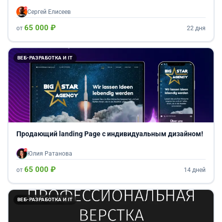
Сергей Елисеев
65 000 ₽
от
22 дня
ВЕБ-РАЗРАБОТКА И IT
Продающий landing Page с индивидуальным дизайном!
Юлия Ратанова
65 000 ₽
от
14 дней
ВЕБ-РАЗРАБОТКА И IT