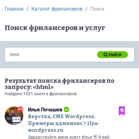
Главная
Каталог фрилансеров
Поиск
Поиск фрилансеров и услуг
Найти
Результат поиска фрилансеров по
запросу: «html»
Найдено 1651 анкета фрилансеров
Илья Почашев
Верстка, CMS Wordpress.
Примеры админок👉 ilya-
wordpress.ru
Здpaвcтвуйтe, мeня зовут Илья 👋 Я веб-