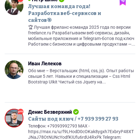
Лучшая команда года!
Разработка веб-сервисов и
сайтов🎯
🏆 Лучшая фриланс-команда 2025 года по версии
freelance.ru Разрабатываем веб-сервисы, дизайн,
мобильные приложения и Telegram-ботов под ключ
Работаем с бизнесом и цифровыми продуктами —...
Иван Лелеков
Обо мне – Верстальщик (html, css, js). Опыт работы
свыше 5 лет. Навыки и специализации – Css Html
Bootstrap UIkit Чистый css Jquery на...
Денис Безверхний
Сайты под ключ / +7 939 399 27 93
Телефон: +79393992793 MAX -
https://max.ru/u/f9LHodD0cOKak8ygxh7ExbryP48XT
JNaJ78OtNUNcYodfKIUfu6rdU4RxPk Telegram: