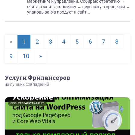
маркетинге и управлении. Собираю стратегию →
считаю юнит-экономику → перевожу в процессы →
упаковываю в продукт и сайт...
«
1
2
3
4
5
6
7
8
9
10
»
Услуги Фрилансеров
из лучших совпадений
ВЕБ-РАЗРАБОТКА И IT