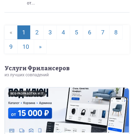
от...
«
1
2
3
4
5
6
7
8
9
10
»
Услуги Фрилансеров
из лучших совпадений
ВЕБ-РАЗРАБОТКА И IT