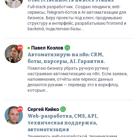
Full-stack разработчик. Создаю лендинги, веб-
сервисы, Telegram-ботов и AI-автоматизации для
бизнеса. Беру проекты под ключ: продумываю
структуру и интерфейс, разрабатываю frontend и
backend, подключаю базы...
Павел Козлов
Автоматизирую на n8n: CRM,
боты, парсеры, AI. Гарантия.
Помогаю бизнесу убрать ручную рутину:
настраиваю автоматизацию на n8n. Если заявки,
напоминания, отчёты или перенос данных
делаются руками — переведу это в воркфлоу,
которые...
Сергей Кийко
Web-разработка, CMS, API,
техническая поддержка,
автоматизация
Занимаюсь web-разработкой, техническими