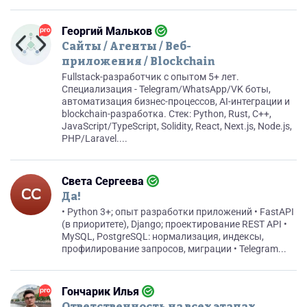
Георгий Мальков
Сайты / Агенты / Веб-
приложения / Blockchain
Fullstack-разработчик с опытом 5+ лет.
Специализация - Telegram/WhatsApp/VK боты,
автоматизация бизнес-процессов, AI-интеграции и
blockchain-разработка. Стек: Python, Rust, C++,
JavaScript/TypeScript, Solidity, React, Next.js, Node.js,
PHP/Laravel....
Света Сергеева
Да!
• Python 3+; опыт разработки приложений • FastAPI
(в приоритете), Django; проектирование REST API •
MySQL, PostgreSQL: нормализация, индексы,
профилирование запросов, миграции • Telegram...
Гончарик Илья
Ответственность на всех этапах