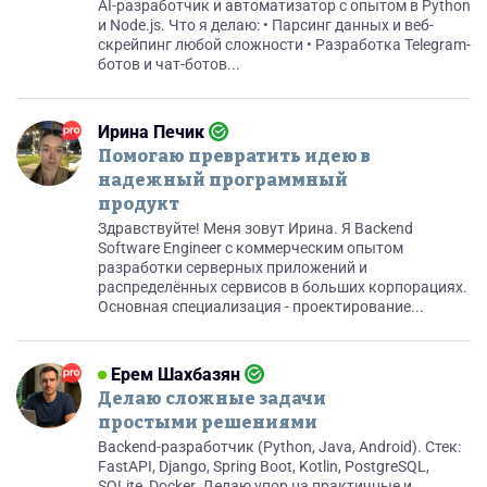
AI-разработчик и автоматизатор с опытом в Python
и Node.js. Что я делаю: • Парсинг данных и веб-
скрейпинг любой сложности • Разработка Telegram-
ботов и чат-ботов...
Ирина Печик
Помогаю превратить идею в
надежный программный
продукт
Здравствуйте! Меня зовут Ирина. Я Backend
Software Engineer с коммерческим опытом
разработки серверных приложений и
распределённых сервисов в больших корпорациях.
Основная специализация - проектирование...
Ерем Шахбазян
Делаю сложные задачи
простыми решениями
Backend-разработчик (Python, Java, Android). Стек:
FastAPI, Django, Spring Boot, Kotlin, PostgreSQL,
SQLite, Docker. Делаю упор на практичные и