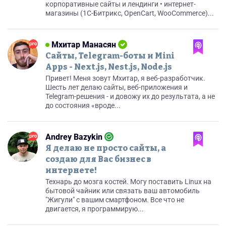
корпоративные сайты и лендинги • интернет-
магазины (1C-Битрикс, OpenCart, WooCommerce)...
Мхитар Манасян
Сайты, Telegram-боты и Mini
Apps - Next.js, Nest.js, Node.js
Привет! Меня зовут Мхитар, я веб-разработчик.
Шесть лет делаю сайты, веб-приложения и
Telegram-решения - и довожу их до результата, а не
до состояния «вроде...
Andrey Bazykin
Я делаю не просто сайты, а
создаю для Вас бизнес в
интернете!
Технарь до мозга костей. Могу поставить Linux на
бытовой чайник или связать ваш автомобиль
"Жигули" с вашим смартфоном. Все что не
двигается, я программирую...