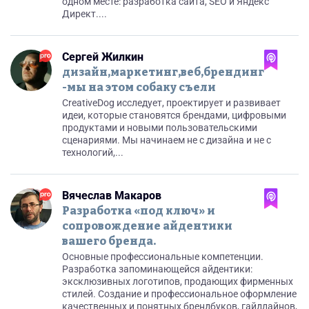
одном месте: разработка сайта, SEO и Яндекс
Директ....
Сергей Жилкин
дизайн,маркетинг,веб,брендинг
-мы на этом собаку съели
CreativeDog исследует, проектирует и развивает
идеи, которые становятся брендами, цифровыми
продуктами и новыми пользовательскими
сценариями. Мы начинаем не с дизайна и не с
технологий,...
Вячеслав Макаров
Разработка «под ключ» и
сопровождение айдентики
вашего бренда.
Основные профессиональные компетенции.
Разработка запоминающейся айдентики:
эксклюзивных логотипов, продающих фирменных
стилей. Создание и профессиональноe оформление
качественных и понятных брендбуков, гайдлайнов,