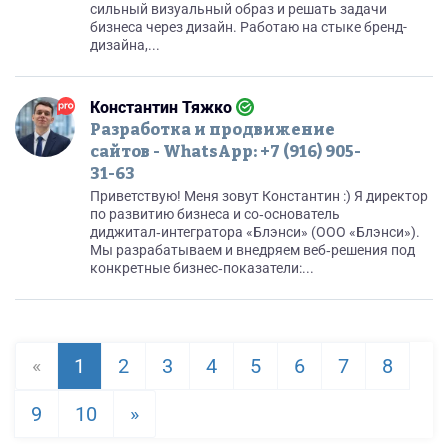
сильный визуальный образ и решать задачи
бизнеса через дизайн. Работаю на стыке бренд-
дизайна,...
Константин Тяжко
Разработка и продвижение
сайтов - WhatsApp: +7 (916) 905-
31-63
Приветствую! Меня зовут Константин :) Я директор
по развитию бизнеса и со‑основатель
диджитал‑интегратора «Блэнси» (ООО «Блэнси»).
Мы разрабатываем и внедряем веб‑решения под
конкретные бизнес‑показатели:...
«
1
2
3
4
5
6
7
8
9
10
»