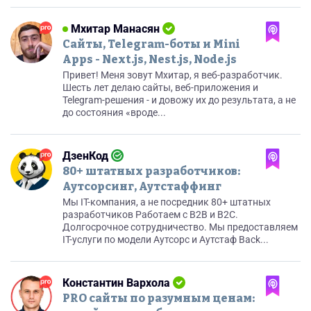
Мхитар Манасян
Сайты, Telegram-боты и Mini
Apps - Next.js, Nest.js, Node.js
Привет! Меня зовут Мхитар, я веб-разработчик.
Шесть лет делаю сайты, веб-приложения и
Telegram-решения - и довожу их до результата, а не
до состояния «вроде...
ДзенКод
80+ штатных разработчиков:
Аутсорсинг, Аутстаффинг
Мы IT-компания, а не посредник 80+ штатных
разработчиков Работаем с B2B и B2C.
Долгосрочное сотрудничество. Мы предоставляем
IT-услуги по модели Аутсорс и Аутстаф Back...
Константин Вархола
PRO сайты по разумным ценам: