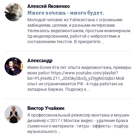
Алексей Яковенко
Много хочешь - много будет.
Молодой человек из Узбекистана с огромными
амбициями, целями, и разными интересами.
Увлекаюсь видеомонтажем, простым инженерным
3д-моделированием, работой с нейросетями и
составлением текстов. В приоритете...
Александр
Имею более 6ти лет опыта видеомонтажа, примеры
моих работ https://www.youtube.com/playlist?
list=PLjHaWLZ11_JD3SkySbs5j_yZ9jgNGSqbU Мой
опыт не ограничивается РФ - 4 года работаю на
западных биржах. Подхожу к...
Виктор Учайкин
Я профессиональный режиссер монтажа и моушен
дизайнер с 2017 г Монтаж видео: - удаление брака
съемочного материала - титры - эффекты - подбор
музыкального...