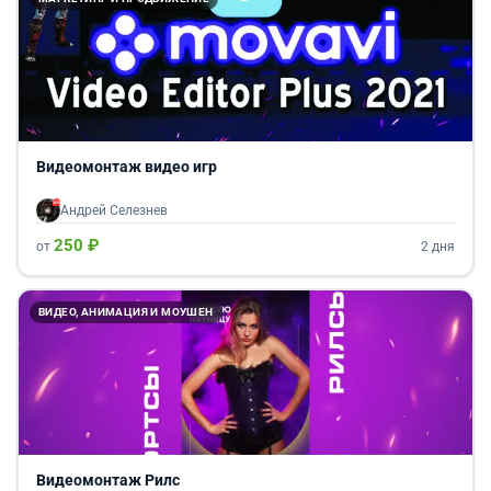
Видеомонтаж видео игр
Андрей Селезнев
250 ₽
от
2 дня
ВИДЕО, АНИМАЦИЯ И МОУШЕН
Видеомонтаж Рилс