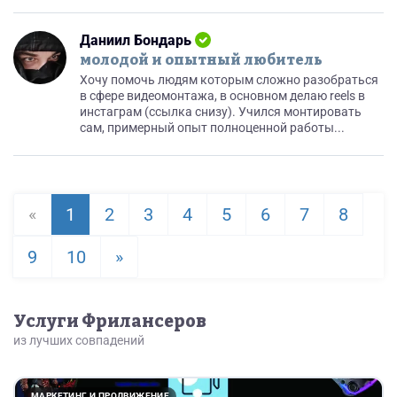
Даниил Бондарь
молодой и опытный любитель
Хочу помочь людям которым сложно разобраться
в сфере видеомонтажа, в основном делаю reels в
инстаграм (ссылка снизу). Учился монтировать
сам, примерный опыт полноценной работы...
«
1
2
3
4
5
6
7
8
9
10
»
Услуги Фрилансеров
из лучших совпадений
МАРКЕТИНГ И ПРОДВИЖЕНИЕ