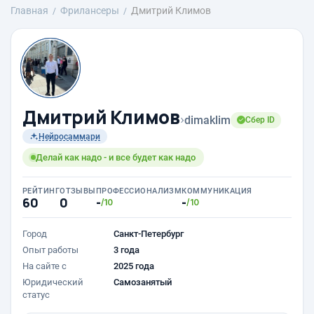
Главная
Фрилансеры
Дмитрий Климов
Дмитрий Климов
›
dimaklim
Сбер ID
Нейросаммари
Делай как надо - и все будет как надо
РЕЙТИНГ
ОТЗЫВЫ
ПРОФЕССИОНАЛИЗМ
КОММУНИКАЦИЯ
60
0
-
-
/10
/10
Город
Санкт-Петербург
Опыт работы
3 года
На сайте с
2025 года
Юридический
Самозанятый
статус