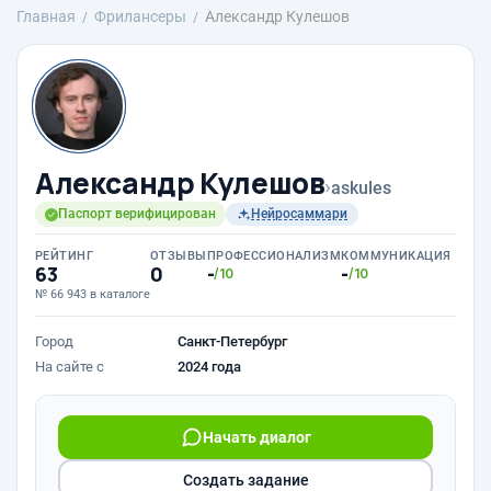
Главная
Фрилансеры
Александр Кулешов
Александр Кулешов
›
askules
Паспорт верифицирован
Нейросаммари
РЕЙТИНГ
ОТЗЫВЫ
ПРОФЕССИОНАЛИЗМ
КОММУНИКАЦИЯ
63
0
-
-
/10
/10
№ 66 943 в каталоге
Город
Санкт-Петербург
На сайте с
2024 года
Начать диалог
Создать задание