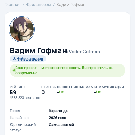
Главная
Фрилансеры
Вадим Гофман
Вадим Гофман
›
VadimGofman
Нейросаммари
Ваш проект — моя ответственность. Быстро, стильно,
современно.
РЕЙТИНГ
ОТЗЫВЫ
ПРОФЕССИОНАЛИЗМ
КОММУНИКАЦИЯ
59
0
-
-
/10
/10
№ 83 823 в каталоге
Город
Караганда
На сайте с
2026 года
Юридический
Самозанятый
статус